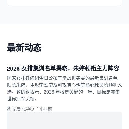
最新动态
2026 女排集训名单揭晓，朱婷领衔主力阵容
国家女排教练组今日公布了备战世锦赛的最新集训名单。
队长朱婷、主攻李盈莹及副攻袁心玥等核心球员均顺利入
选。教练组表示，2026 年将是关键的一年，目标是冲击
世界冠军头衔。
记者 张华
2 小时前