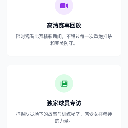
高清赛事回放
随时观看比赛精彩瞬间，不错过每一次重炮扣杀
和完美防守。
独家球员专访
挖掘队员场下的故事与训练秘辛，感受女排精神
的力量。